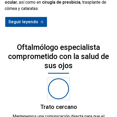
ocular
, así como en
cirugía de presbicia
, trasplante de
córnea y cataratas.
Brinda
atención oftalmológica personalizada
en
Seguir leyendo
Ourense combinando
innovación médica
con un enfoque
médico-paciente que se centra en la confianza.
Oftalmólogo especialista
comprometido con la salud de
sus ojos
Trato cercano
Mantenemos una comunicación directa para que el